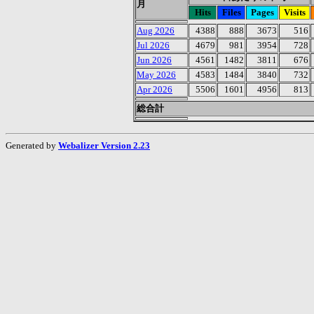
月
Hits
Files
Pages
Visits
Aug 2026
4388
888
3673
516
Jul 2026
4679
981
3954
728
Jun 2026
4561
1482
3811
676
May 2026
4583
1484
3840
732
Apr 2026
5506
1601
4956
813
総合計
Generated by
Webalizer Version 2.23