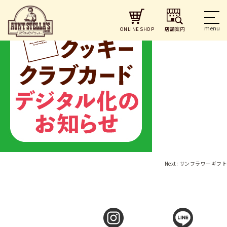
店舗案内
ONLINE SHOP
投
Next:
サンフラワーギフト
稿
ナ
ビ
ゲ
ー
シ
ョ
ン