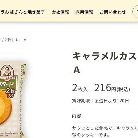
テラおばさんと焼き菓子
会社情報
採用情報
お問い合わせ
ド/２枚トレーＡ
キャラメルカス
Ａ
2
216
枚入
円(税込)
賞味期限：製造日より120日
内容
サクッとした食感で、キャラメ
徴のクッキーです。