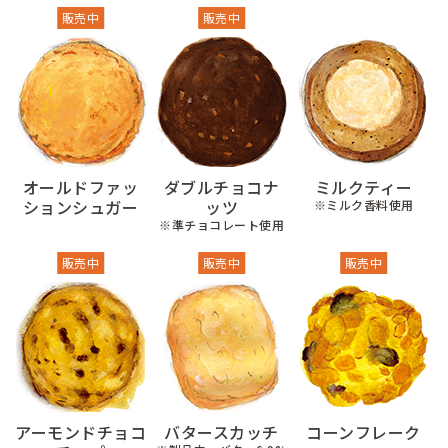
販売中
販売中
オールドファッ
ダブルチョコナ
ミルクティー
ションシュガー
ッツ
※ミルク香料使用
※準チョコレート使用
販売中
販売中
販売中
アーモンドチョコ
バタースカッチ
コーンフレーク