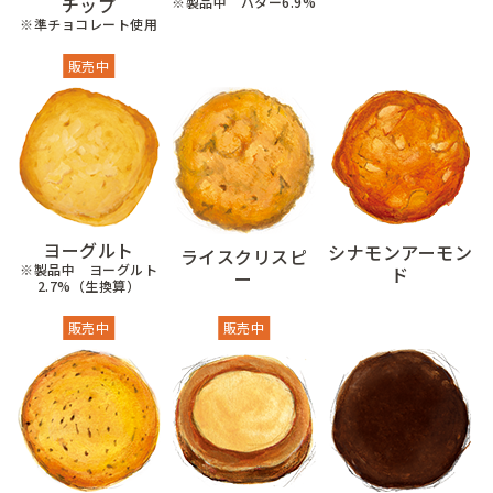
チップ
※製品中 バター6.9%
※準チョコレート使用
販売中
ヨーグルト
シナモンアーモン
ライスクリスピ
※製品中 ヨーグルト
ド
ー
2.7%（生換算）
販売中
販売中