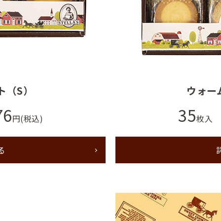
ト（S）
ウォー
76
35
円(税込)
枚入
る