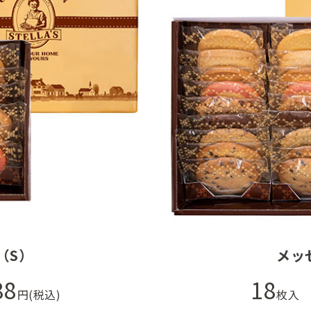
（S）
メッ
88
18
円(税込)
枚入