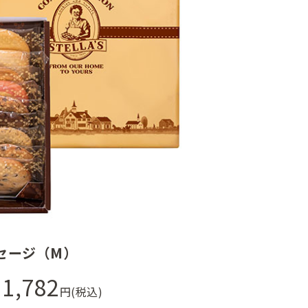
セージ（M）
1,782
円(税込)