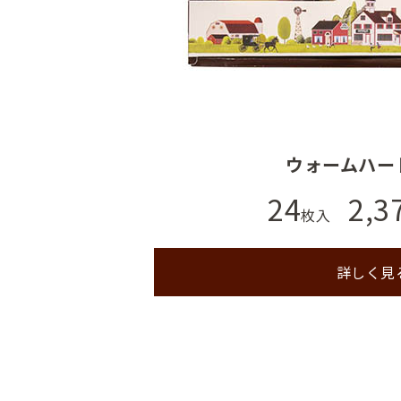
ウォームハー
24
2,3
枚入
詳しく見