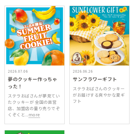
2026.07.06
2026.06.26
夢のクッキー作っちゃ
サンフラワーギフト
った！
ステラおばさんのクッキー
がお届けする爽やかな夏ギ
ステラおばさんが夢見てい
フト
たクッキーが 全国の直営
店、加盟店の量り売りでぞ
くぞくと...
more