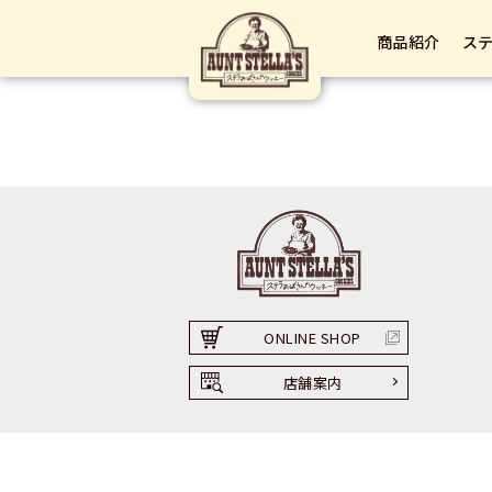
投
Previous:
福島エスパル店
商品紹介
ス
稿
ナ
ビ
ゲ
ー
シ
ョ
ン
ONLINE SHOP
店舗案内