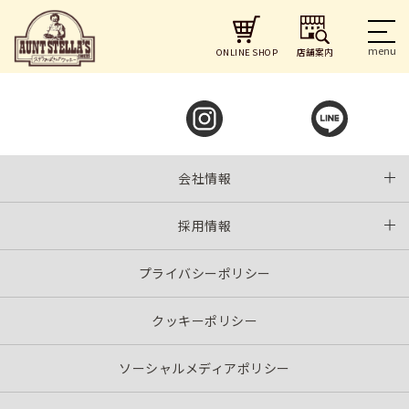
投
Previous:
山形エスパル店
Next:
アミュプラザ鹿児島店
稿
ナ
店舗案内
ONLINE SHOP
ビ
ゲ
ー
シ
ョ
ン
会社情報
採用情報
プライバシーポリシー
クッキーポリシー
ソーシャルメディアポリシー