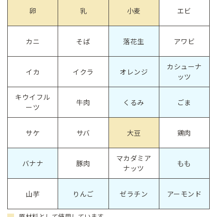
卵
乳
小麦
エビ
カニ
そば
落花生
アワビ
カシューナ
イカ
イクラ
オレンジ
ッツ
キウイフル
牛肉
くるみ
ごま
ーツ
サケ
サバ
大豆
鶏肉
マカダミア
バナナ
豚肉
もも
ナッツ
山芋
りんご
ゼラチン
アーモンド
原材料として使用しています。