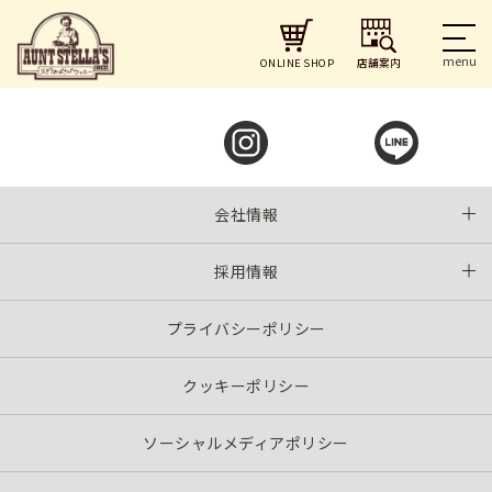
投
Previous:
大宮ルミネ2店
Next:
和歌山近鉄店
稿
ナ
店舗案内
ONLINE SHOP
ビ
ゲ
ー
シ
ョ
ン
会社情報
採用情報
プライバシーポリシー
クッキーポリシー
ソーシャルメディアポリシー